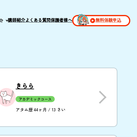
講師紹介
よくある質問
保護者様へ
無料体験申込
介
きらら
アカデミックコース
アタム歴 44ヶ月 / 13 さい