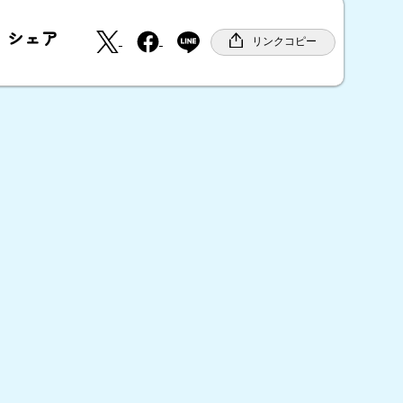
X
F
シェア
a
リンクコピー
c
e
b
o
o
k