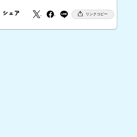
X
F
シェア
a
リンクコピー
c
e
b
o
o
k