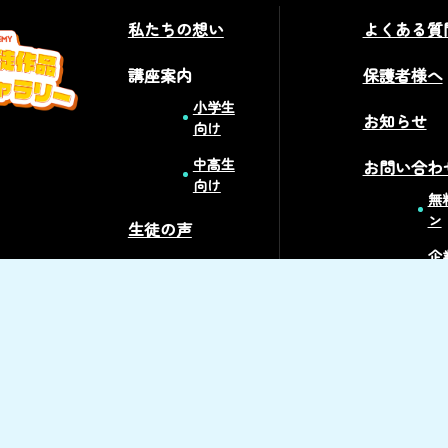
私たちの想い
よくある質
講座案内
保護者様へ
小学生
お知らせ
向け
中高生
お問い合わ
向け
無
ン
生徒の声
企
講師紹介
の
採