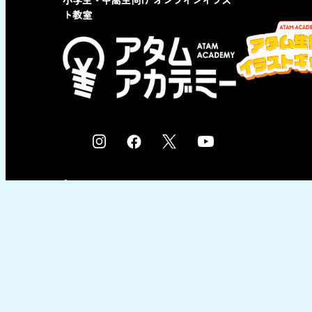
ト教室
I
F
X
Y
n
a
o
s
c
u
© 2023 by ATAM co,Ltd.
t
e
t
a
b
u
g
o
b
r
o
e
a
k
m