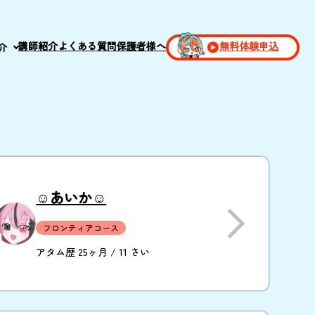
講師紹介
よくある質問
保護者様へ
無料体験申込
介
☺︎あいか☺︎
フロンティアコース
アタム歴 25ヶ月 / 11 さい