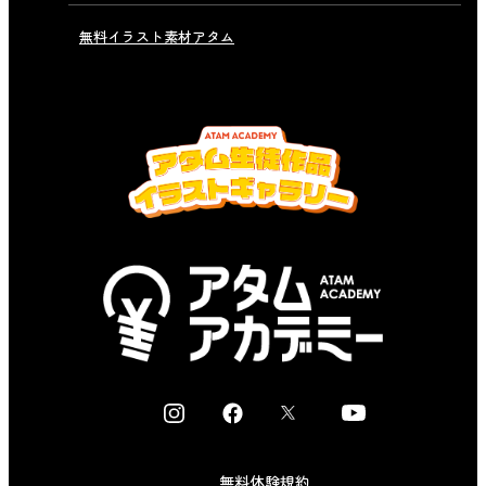
無料イラスト素材アタム
I
F
X
Y
n
a
o
s
c
u
無料体験規約