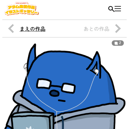
まえの作品
あとの作品
2