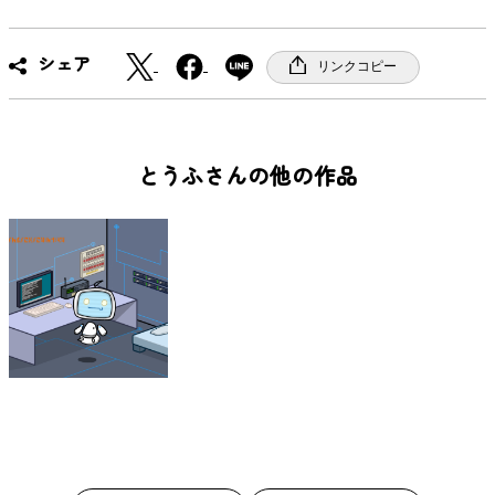
X
F
シェア
リンクコピー
a
c
e
b
とうふさんの他の作品
o
o
k