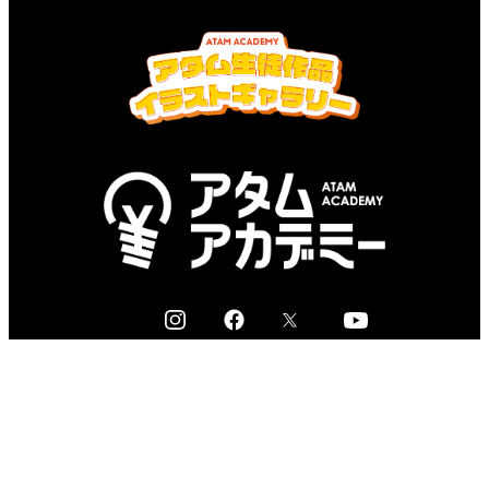
I
F
X
Y
n
a
o
s
c
u
無料体験規約
t
e
t
特定商取引法について
a
b
u
g
o
b
プライバシーポリシー
r
o
e