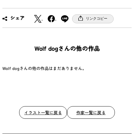
X
F
シェア
リンクコピー
a
c
e
b
Wolf dogさんの他の作品
o
o
k
Wolf dogさんの他の作品はまだありません。
イラスト一覧に戻る
作家一覧に戻る