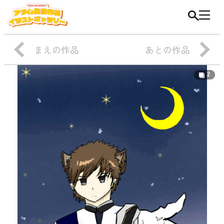
まえの作品
あとの作品
2