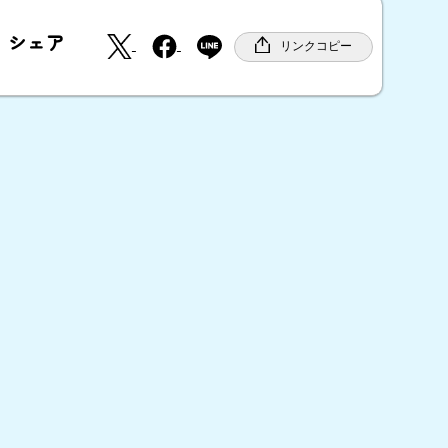
X
F
シェア
a
リンクコピー
c
e
b
o
o
k