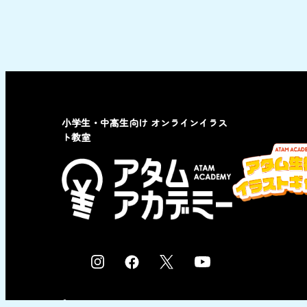
小学生・中高生向け オンラインイラス
ト教室
I
F
X
Y
n
a
o
s
c
u
© 2023 by ATAM co,Ltd.