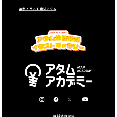
無料イラスト素材アタム
I
F
X
Y
n
a
o
s
c
u
無料体験規約