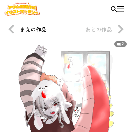
まえの作品
あとの作品
2