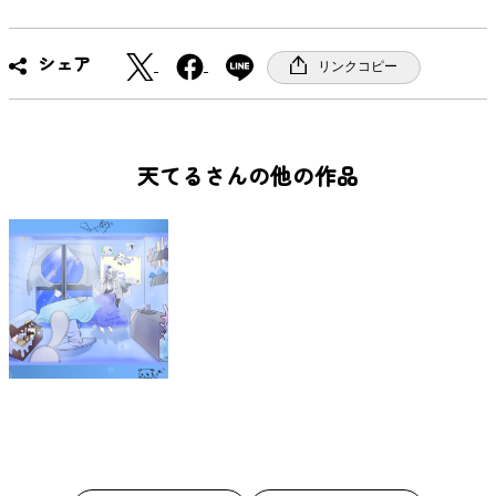
X
F
シェア
リンクコピー
a
c
e
b
天てるさんの他の作品
o
o
k