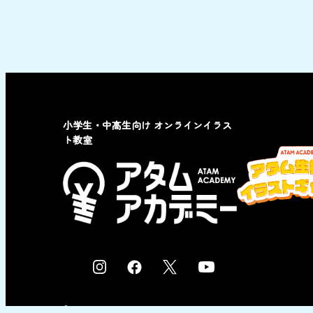
小学生・中高生向け オンラインイラス
ト教室
I
F
X
Y
n
a
o
s
c
u
© 2023 by ATAM co,Ltd.