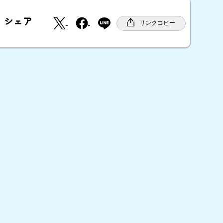
X
F
シェア
a
リンクコピー
c
e
b
o
o
k