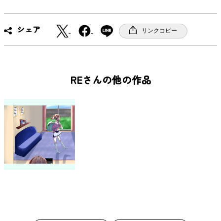
X
F
シェア
リンクコピー
a
c
e
b
REさんの他の作品
o
o
k