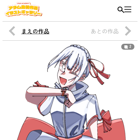
まえの作品
あとの作品
2