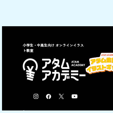
小学生・中高生向け オンラインイラス
ト教室
I
F
X
Y
n
a
o
s
c
u
© 2023 by ATAM co,Ltd.