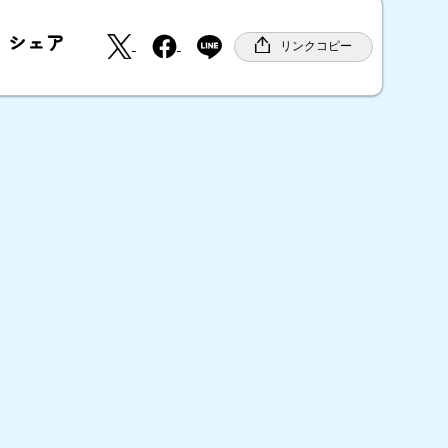
X
F
シェア
a
リンクコピー
c
e
b
o
o
k