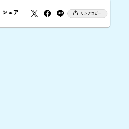
X
F
シェア
a
リンクコピー
c
e
b
o
o
k