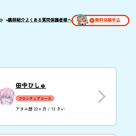
講師紹介
よくある質問
保護者様へ
無料体験申込
介
田中ひしゅ
フロンティアコース
アタム歴 32ヶ月 / 13 さい