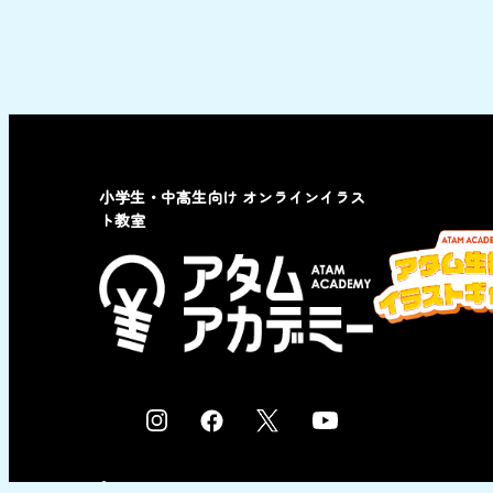
小学生・中高生向け オンラインイラス
ト教室
I
F
X
Y
n
a
o
s
c
u
© 2023 by ATAM co,Ltd.