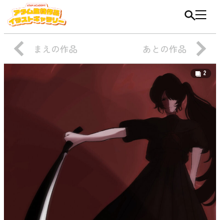
まえの作品
あとの作品
2