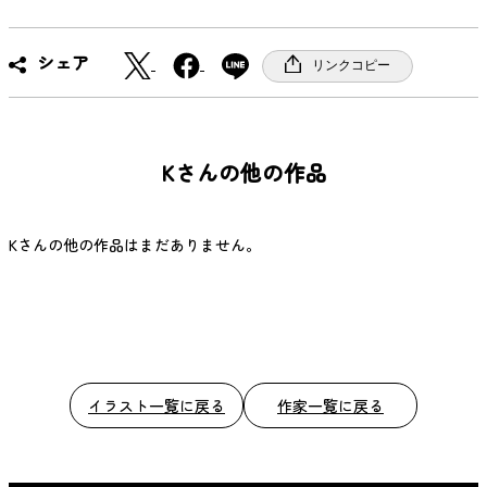
X
F
シェア
リンクコピー
a
c
e
b
Kさんの他の作品
o
o
k
Kさんの他の作品はまだありません。
イラスト一覧に戻る
作家一覧に戻る