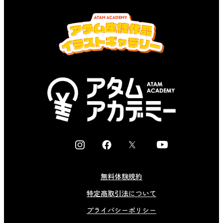
I
F
X
Y
n
a
o
s
c
u
無料体験規約
t
e
t
特定商取引法について
a
b
u
g
o
b
プライバシーポリシー
r
o
e