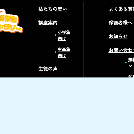
私たちの想い
よくある質
講座案内
保護者様へ
小学生
お知らせ
向け
中高生
お問い合わ
向け
無
ン
生徒の声
企
講師紹介
の
採