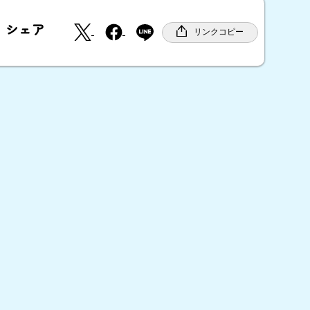
X
F
シェア
a
リンクコピー
c
e
b
o
o
k