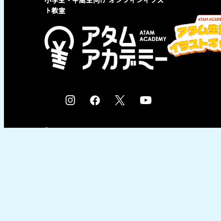
ト教室
I
F
X
Y
n
a
o
s
c
u
© 2023 by ATAM co,Ltd.
t
e
t
a
b
u
g
o
b
r
o
e
a
k
m