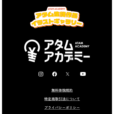
I
F
X
Y
n
a
o
s
c
u
無料体験規約
t
e
t
特定商取引法について
a
b
u
g
o
b
プライバシーポリシー
r
o
e