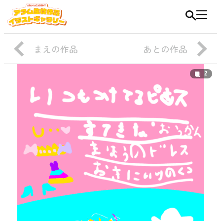
まえの作品
あとの作品
2