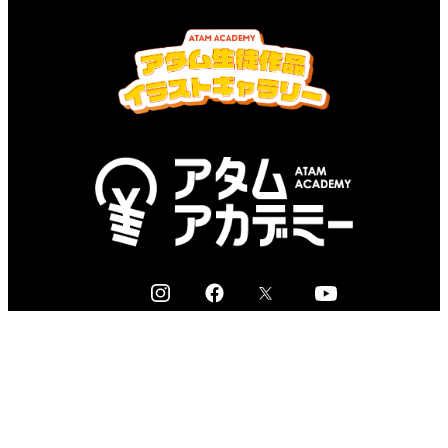
I
F
X
Y
n
a
o
s
c
u
無料体験規約
t
e
t
特定商取引法について
a
b
u
g
o
b
プライバシーポリシー
r
o
e