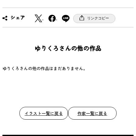
X
F
シェア
リンクコピー
a
c
e
b
ゆりくろさんの他の作品
o
o
k
ゆりくろさんの他の作品はまだありません。
イラスト一覧に戻る
作家一覧に戻る