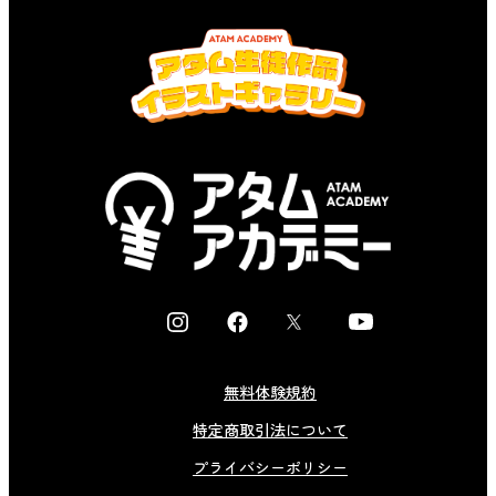
I
F
X
Y
n
a
o
s
c
u
無料体験規約
t
e
t
特定商取引法について
a
b
u
g
o
b
プライバシーポリシー
r
o
e