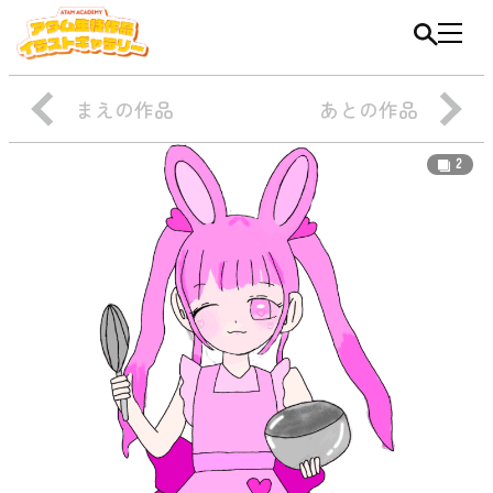
まえの作品
あとの作品
2