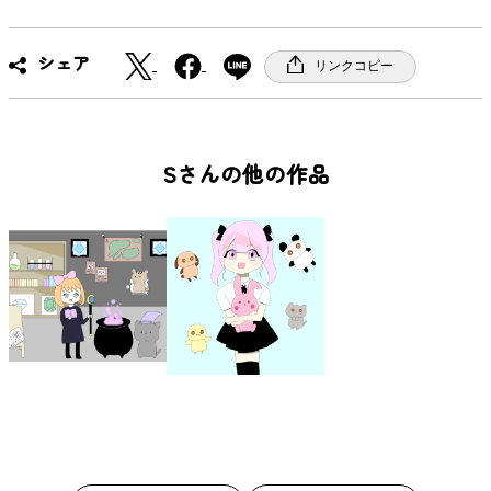
X
F
シェア
リンクコピー
a
c
e
b
Sさんの他の作品
o
o
k