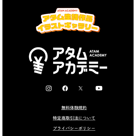
I
F
X
Y
n
a
o
s
c
u
無料体験規約
t
e
t
特定商取引法について
a
b
u
g
o
b
プライバシーポリシー
r
o
e