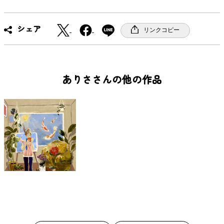
X
F
シェア
リンクコピー
a
c
e
b
ありささんの他の作品
o
o
k