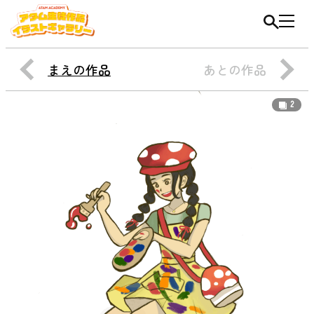
まえの作品
あとの作品
2