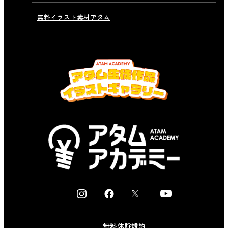
無料イラスト素材アタム
I
F
X
Y
n
a
o
s
c
u
無料体験規約