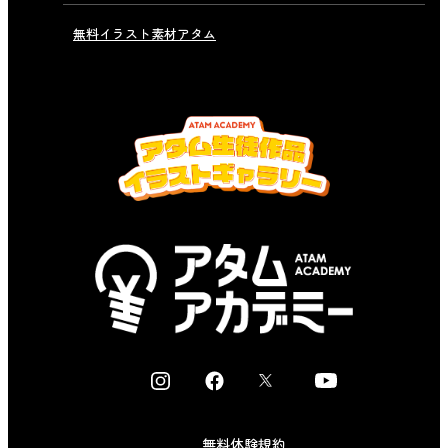
無料イラスト素材アタム
I
F
X
Y
n
a
o
s
c
u
無料体験規約