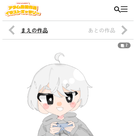
まえの作品
あとの作品
2