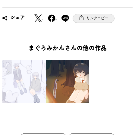
X
F
シェア
リンクコピー
a
c
e
b
まぐろみかんさんの他の作品
o
o
k