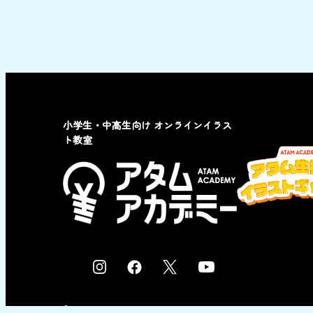
小学生・中高生向け オンラインイラス
ト教室
I
F
X
Y
n
a
o
s
c
u
© 2023 by ATAM co,Ltd.