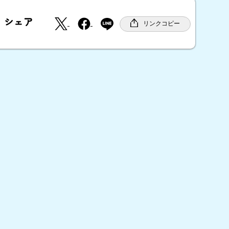
X
F
シェア
a
リンクコピー
c
e
b
o
o
k