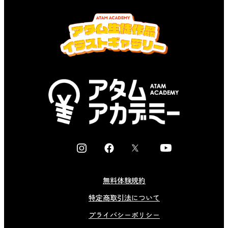
I
F
X
Y
n
a
o
s
c
u
無料体験規約
t
e
t
特定商取引法について
a
b
u
g
o
b
プライバシーポリシー
r
o
e