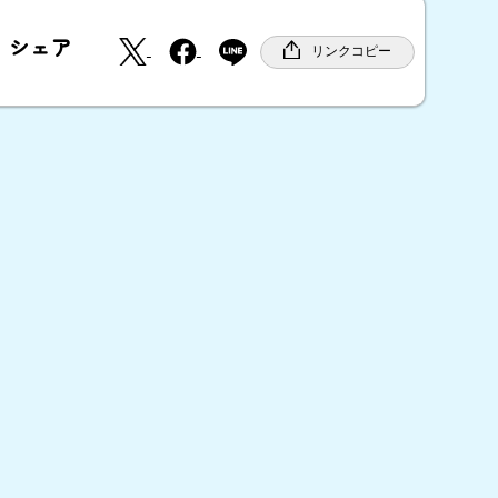
X
F
シェア
a
リンクコピー
c
e
b
o
o
k