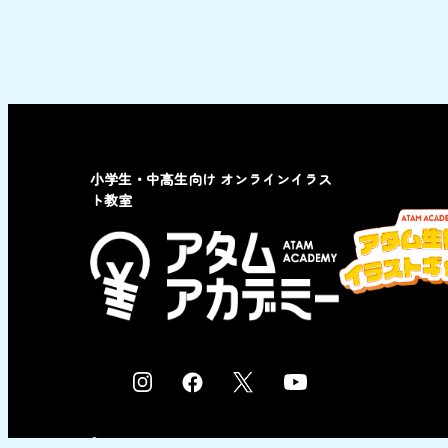
小学生・中高生向け オンラインイラス
ト教室
I
F
X
Y
n
a
o
s
c
u
© 2023 by ATAM co,Ltd.