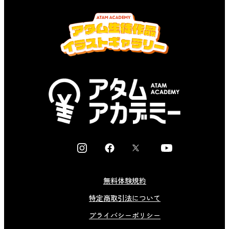
I
F
X
Y
n
a
o
s
c
u
無料体験規約
t
e
t
特定商取引法について
a
b
u
g
o
b
プライバシーポリシー
r
o
e