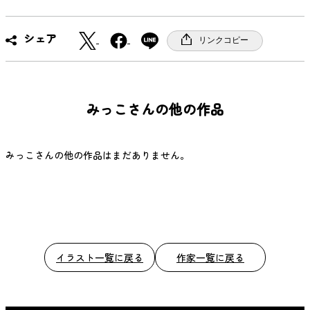
X
F
シェア
リンクコピー
a
c
e
b
みっこさんの他の作品
o
o
k
みっこさんの他の作品はまだありません。
イラスト一覧に戻る
作家一覧に戻る