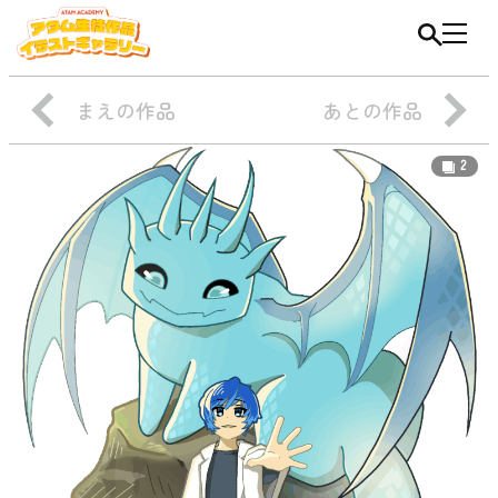
まえの作品
あとの作品
2