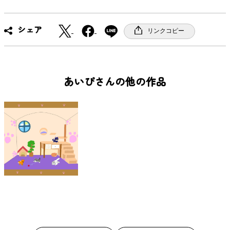
X
F
シェア
リンクコピー
a
c
e
b
あいぴさんの他の作品
o
o
k