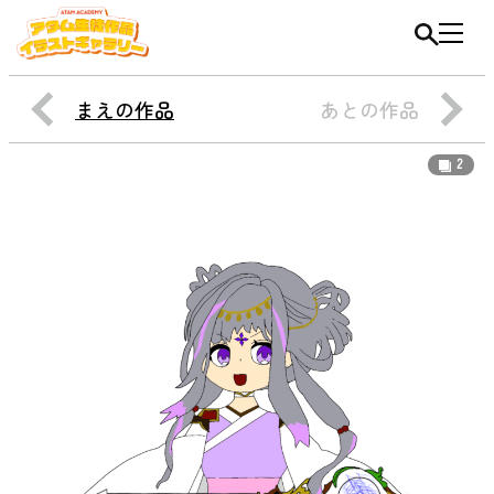
まえの作品
あとの作品
2