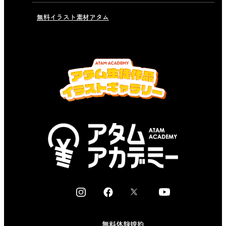
無料イラスト素材アタム
I
F
X
Y
n
a
o
s
c
u
無料体験規約