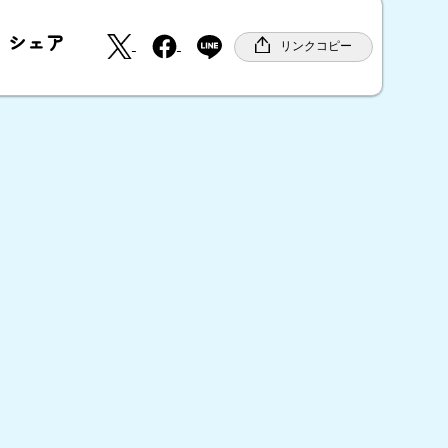
X
F
シェア
a
リンクコピー
c
e
b
o
o
k