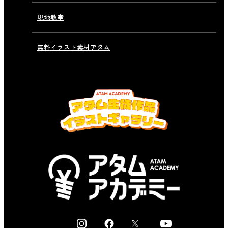
現地教室
無料イラスト素材アタム
I
F
X
Y