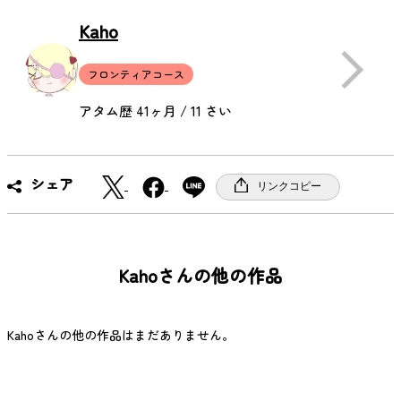
Kaho
フロンティアコース
アタム歴 41ヶ月 / 11 さい
X
F
シェア
リンクコピー
a
c
e
b
Kahoさんの他の作品
o
o
k
Kahoさんの他の作品はまだありません。