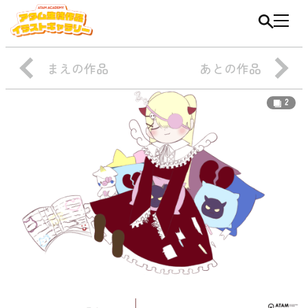
まえの作品
あとの作品
2