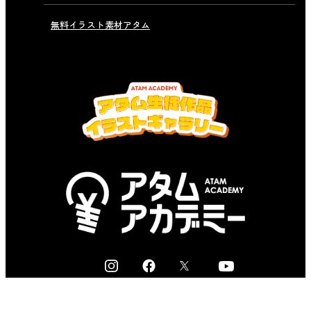
無料イラスト素材アタム
I
F
X
Y
n
a
o
s
c
u
無料体験規約