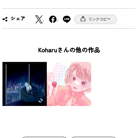
X
F
シェア
リンクコピー
a
c
e
b
Koharuさんの他の作品
o
o
k