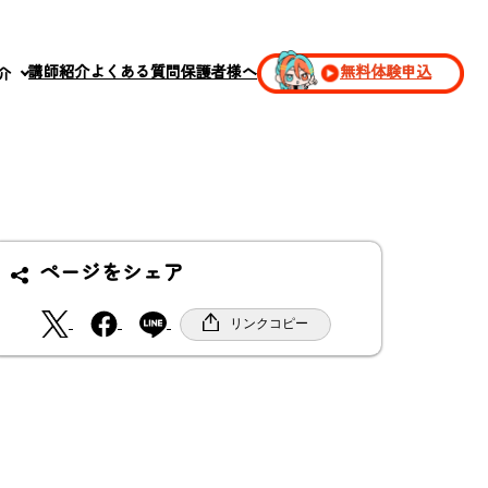
講師紹介
よくある質問
保護者様へ
無料体験申込
介
ページをシェア
X
F
リンクコピー
a
c
e
b
o
o