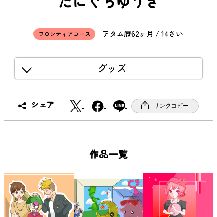
たにぐちゆうき
アタム歴62ヶ月 / 14さい
フロンティアコース
グッズ
X
F
シェア
リンクコピー
a
c
e
b
作品一覧
o
o
k