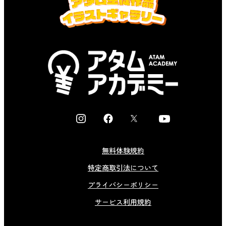
I
F
X
Y
n
a
o
s
c
u
無料体験規約
t
e
t
特定商取引法について
a
b
u
g
o
b
プライバシーポリシー
r
o
e
サービス利用規約
a
k
m