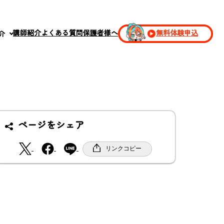
講師紹介
よくある質問
保護者様へ
無料体験申込
介
ページをシェア
X
F
リンクコピー
a
c
e
b
o
o