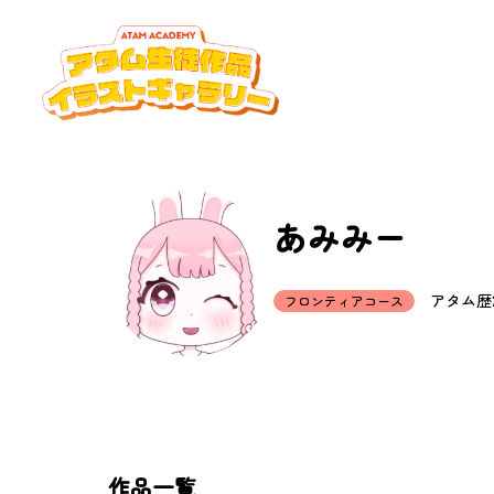
あみみー
アタム歴2
フロンティアコース
作品一覧