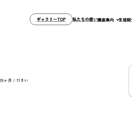
ギャラリーTOP
私たちの想い
講座案内
生徒紹
9ヶ月 / 11さい