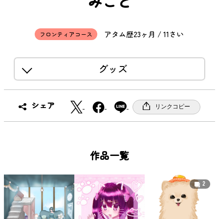
みこと
アタム歴23ヶ月 / 11さい
フロンティアコース
グッズ
X
F
シェア
リンクコピー
a
c
e
b
作品一覧
o
o
2
k