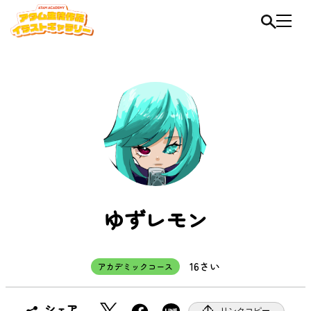
ゆずレモン
16さい
アカデミックコース
X
F
シェア