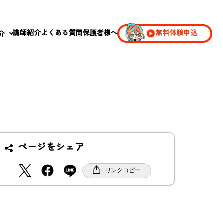
講師紹介
よくある質問
保護者様へ
無料体験申込
介
ページをシェア
X
F
リンクコピー
a
c
e
b