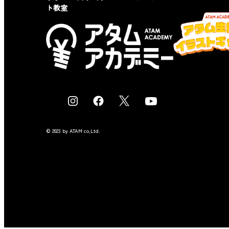
ト教室
I
F
X
Y
n
a
o
s
c
u
© 2023 by ATAM co,Ltd.
t
e
t
a
b
u
g
o
b
r
o
e
a
k
m