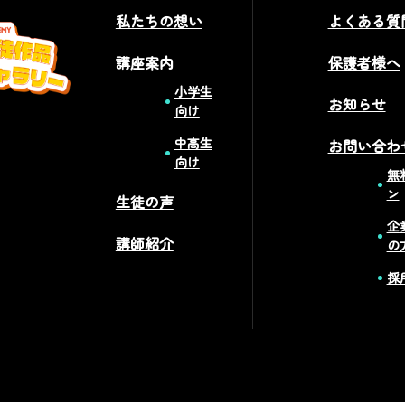
私たちの想い
よくある質
講座案内
保護者様へ
小学生
お知らせ
向け
中高生
お問い合わ
向け
無
ン
生徒の声
企
講師紹介
の
採