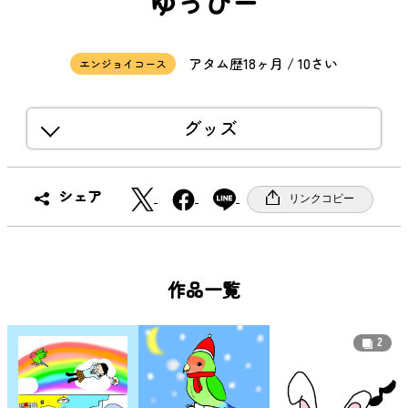
ゆっぴー
アタム歴18ヶ月 / 10さい
エンジョイコース
グッズ
X
F
シェア
リンクコピー
a
c
e
b
作品一覧
o
o
2
k