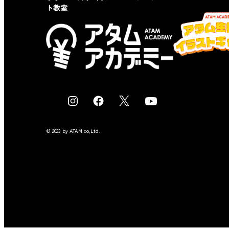
ト教室
I
F
X
Y
n
a
o
s
c
u
© 2023 by ATAM co,Ltd.
t
e
t
a
b
u
g
o
b
r
o
e
a
k
m