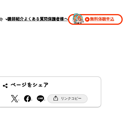
講師紹介
よくある質問
保護者様へ
無料体験申込
介
ページをシェア
X
F
リンクコピー
a
c
e
b