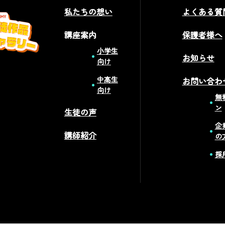
私たちの想い
よくある質
講座案内
保護者様へ
小学生
お知らせ
向け
中高生
お問い合わ
向け
無
ン
生徒の声
企
講師紹介
の
採