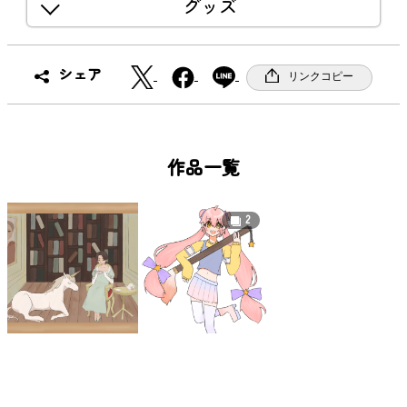
グッズ
X
F
シェア
リンクコピー
a
c
e
b
作品一覧
o
o
2
k