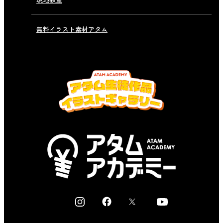
無料イラスト素材アタム
I
F
X
Y
n
a
o