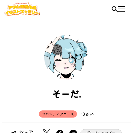
そーだ.
13さい
フロンティアコース
X
F
シェア