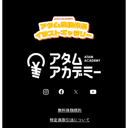
I
F
X
Y
n
a
o
s
c
u
無料体験規約
t
e
t
特定商取引法について
a
b
u
g
o
b