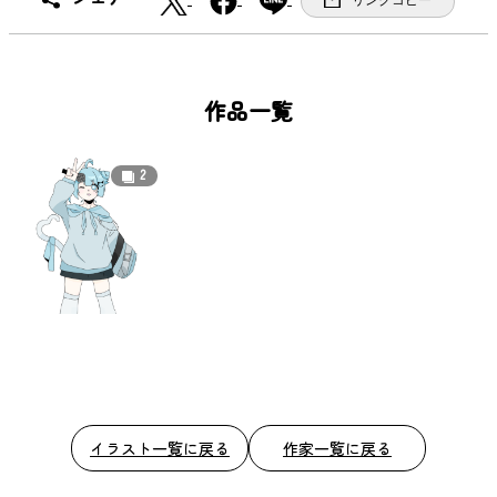
リンクコピー
a
c
e
b
作品一覧
o
o
2
k
イラスト一覧に戻る
作家一覧に戻る